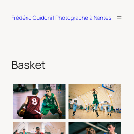
Aller
au
Frédéric Guidoni | Photographe à Nantes
contenu
Basket