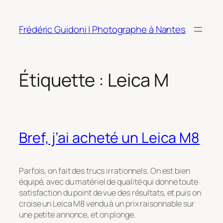
Aller
au
Frédéric Guidoni | Photographe à Nantes
contenu
Étiquette :
Leica M
Bref, j’ai acheté un Leica M8
Parfois, on fait des trucs irrationnels. On est bien
équipé, avec du matériel de qualité qui donne toute
satisfaction du point de vue des résultats, et puis on
croise un Leica M8 vendu à un prix raisonnable sur
une petite annonce, et on plonge.