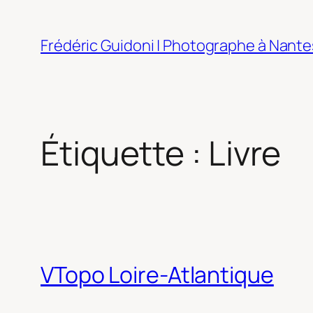
Aller
au
Frédéric Guidoni | Photographe à Nante
contenu
Étiquette :
Livre
VTopo Loire-Atlantique