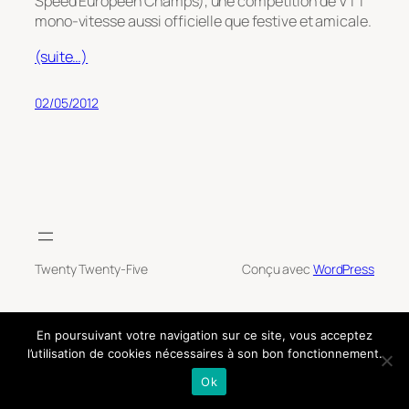
Speed Europeen Champs), une compétition de VTT
mono-vitesse aussi officielle que festive et amicale.
(suite…)
02/05/2012
Twenty Twenty-Five
Conçu avec
WordPress
En poursuivant votre navigation sur ce site, vous acceptez
l’utilisation de cookies nécessaires à son bon fonctionnement.
Ok