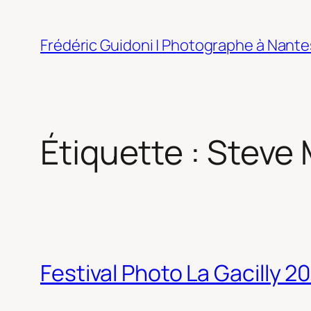
Aller
au
Frédéric Guidoni | Photographe à Nante
contenu
Étiquette :
Steve 
Festival Photo La Gacilly 2