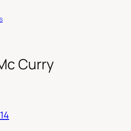
s
Mc Curry
014