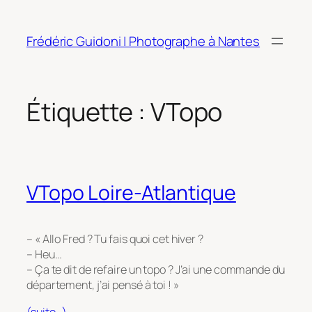
Aller
au
Frédéric Guidoni | Photographe à Nantes
contenu
Étiquette :
VTopo
VTopo Loire-Atlantique
– « Allo Fred ? Tu fais quoi cet hiver ?
– Heu…
– Ça te dit de refaire un topo ? J’ai une commande du
département, j’ai pensé à toi ! »
(suite…)