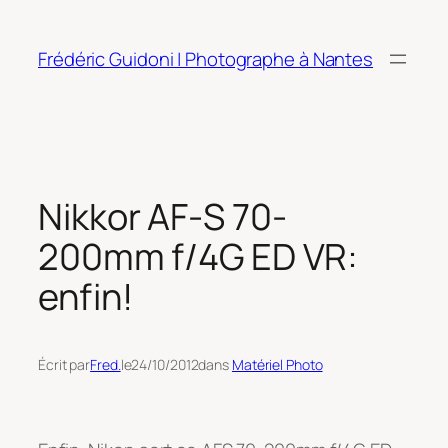
Aller
au
Frédéric Guidoni | Photographe à Nantes
contenu
Nikkor AF-S 70-
200mm f/4G ED VR:
enfin!
Écrit par
Fred.
le
24/10/2012
dans
Matériel Photo