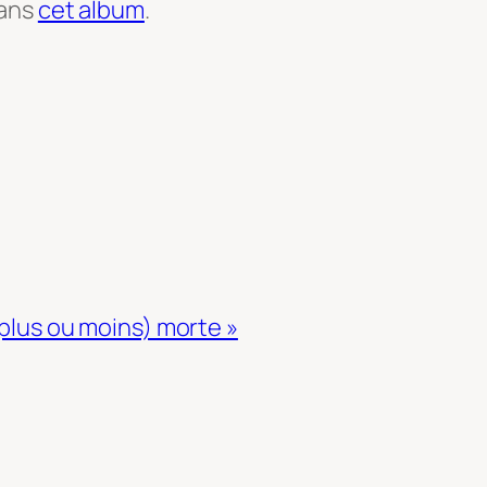
dans
cet album
.
(plus ou moins) morte »