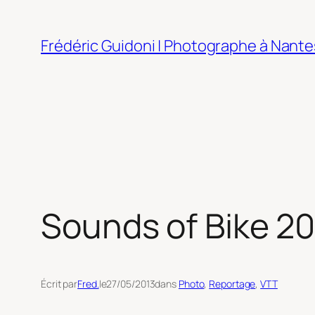
Aller
au
Frédéric Guidoni | Photographe à Nante
contenu
Sounds of Bike 2
Écrit par
Fred.
le
27/05/2013
dans
Photo
, 
Reportage
, 
VTT