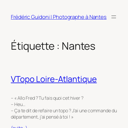
Aller
au
Frédéric Guidoni | Photographe à Nantes
contenu
Étiquette :
Nantes
VTopo Loire-Atlantique
– « Allo Fred ? Tu fais quoi cet hiver ?
– Heu…
– Ça te dit de refaire un topo ? J’ai une commande du
département, j’ai pensé à toi ! »
(suite…)