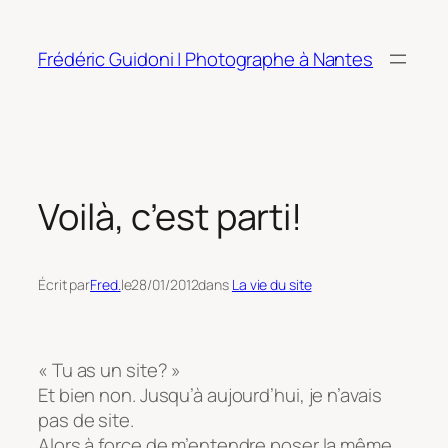
Aller
au
Frédéric Guidoni | Photographe à Nantes
contenu
Voilà, c’est parti!
Écrit par
Fred.
le
28/01/2012
dans
La vie du site
« Tu as un site? »
Et bien non. Jusqu’à aujourd’hui, je n’avais
pas de site.
Alors à force de m’entendre poser la même