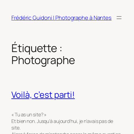
Aller
au
Frédéric Guidoni | Photographe à Nantes
contenu
Étiquette :
Photographe
Voilà, c’est parti!
« Tu as un site? »
Et bien non. Jusqu’à aujourd’hui, je n’avais pas de
site.