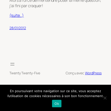
Alors à force de m’entendre poser la même question,
j’ai fini par craquer!
(suite…)
28/01/2012
Twenty Twenty-Five
Conçu avec
WordPress
En poursuivant votre navigation sur ce site, vous acceptez
l’utilisation de cookies nécessaires à son bon fonctionnement.
Ok