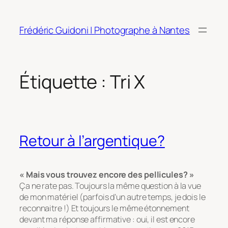
Aller
au
Frédéric Guidoni | Photographe à Nantes
contenu
Étiquette :
Tri X
Retour à l’argentique?
« Mais vous trouvez encore des pellicules? »
Ça ne rate pas. Toujours la même question à la vue
de mon matériel (parfois d’un autre temps, je dois le
reconnaitre !) Et toujours le même étonnement
devant ma réponse affirmative : oui, il est encore