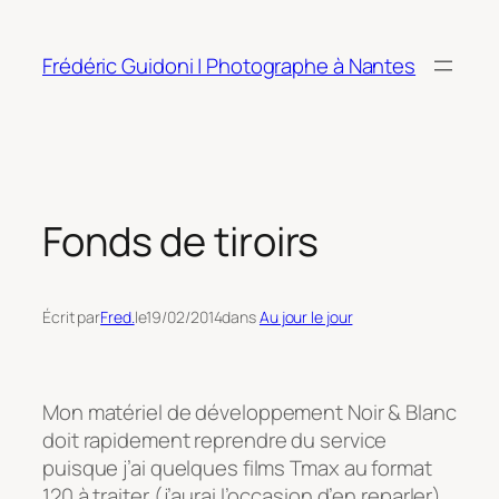
Aller
au
Frédéric Guidoni | Photographe à Nantes
contenu
Fonds de tiroirs
Écrit par
Fred.
le
19/02/2014
dans
Au jour le jour
Mon matériel de développement Noir & Blanc
doit rapidement reprendre du service
puisque j’ai quelques films Tmax au format
120 à traiter (j’aurai l’occasion d’en reparler).