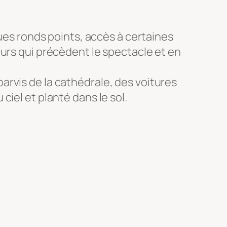
ques ronds points, accès à certaines
ours qui précèdent le spectacle et en
rvis de la cathédrale, des voitures
iel et planté dans le sol.