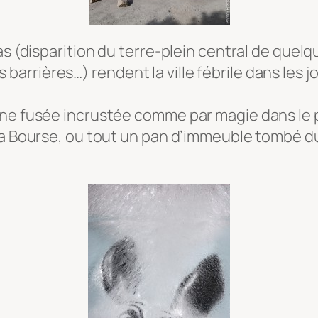
as (disparition du terre-plein central de quel
rrières…) rendent la ville fébrile dans les j
ne fusée incrustée comme par magie dans le pa
a Bourse, ou tout un pan d’immeuble tombé du c