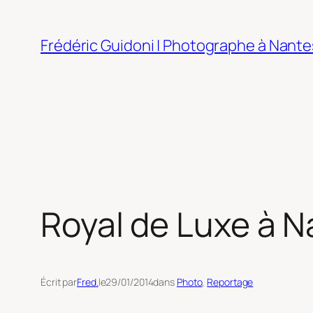
Aller
au
Frédéric Guidoni | Photographe à Nante
contenu
Royal de Luxe à 
Écrit par
Fred.
le
29/01/2014
dans
Photo
, 
Reportage