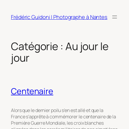
Aller
au
Frédéric Guidoni | Photographe à Nantes
contenu
Catégorie :
Au jour le
jour
Centenaire
Alors que le dernier poilu s’en est allé et que la
France s’apprête à commémorer le centenaire de la
Première Guerre Mondiale, les croix blanches