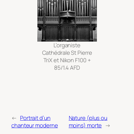
L’organiste
Cathédrale St Pierre
TriX et Nikon F100 +
85/1.4 AFD
←
Portrait d’un
Nature (plus ou
chanteur moderne
moins) morte
→