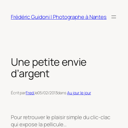
Aller
au
Frédéric Guidoni | Photographe à Nantes
contenu
Une petite envie
d’argent
Écrit par
Fred.
le
05/02/2013
dans
Au jour le jour
Pour retrouver le plaisir simple du clic-clac
qui expose la pellicule…