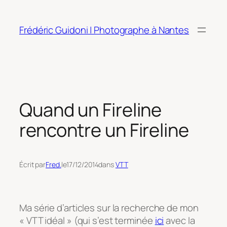
Aller
au
Frédéric Guidoni | Photographe à Nantes
contenu
Quand un Fireline
rencontre un Fireline
Écrit par
Fred.
le
17/12/2014
dans
VTT
Ma série d’articles sur la recherche de mon
« VTT idéal » (qui s’est terminée
ici
avec la