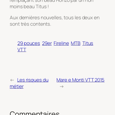
moins beau Titus !
Aux dernières nouvelles, tous les deux en
sont très contents.
29 pouces
29er
Fireline
MTB
Titus
VTT
←
Les risques du
Mare e Monti VTT 2015
métier
→
Commentaires